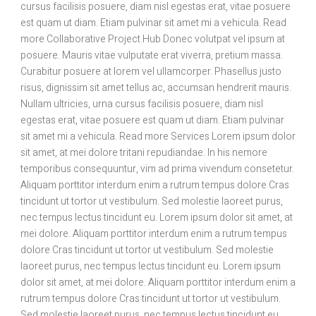
cursus facilisis posuere, diam nisl egestas erat, vitae posuere
est quam ut diam. Etiam pulvinar sit amet mi a vehicula. Read
more Collaborative Project Hub Donec volutpat vel ipsum at
posuere. Mauris vitae vulputate erat viverra, pretium massa.
Curabitur posuere at lorem vel ullamcorper. Phasellus justo
risus, dignissim sit amet tellus ac, accumsan hendrerit mauris.
Nullam ultricies, urna cursus facilisis posuere, diam nisl
egestas erat, vitae posuere est quam ut diam. Etiam pulvinar
sit amet mi a vehicula. Read more Services Lorem ipsum dolor
sit amet, at mei dolore tritani repudiandae. In his nemore
temporibus consequuntur, vim ad prima vivendum consetetur.
Aliquam porttitor interdum enim a rutrum tempus dolore Cras
tincidunt ut tortor ut vestibulum. Sed molestie laoreet purus,
nec tempus lectus tincidunt eu. Lorem ipsum dolor sit amet, at
mei dolore. Aliquam porttitor interdum enim a rutrum tempus
dolore Cras tincidunt ut tortor ut vestibulum. Sed molestie
laoreet purus, nec tempus lectus tincidunt eu. Lorem ipsum
dolor sit amet, at mei dolore. Aliquam porttitor interdum enim a
rutrum tempus dolore Cras tincidunt ut tortor ut vestibulum.
Sed molestie laoreet purus, nec tempus lectus tincidunt eu.